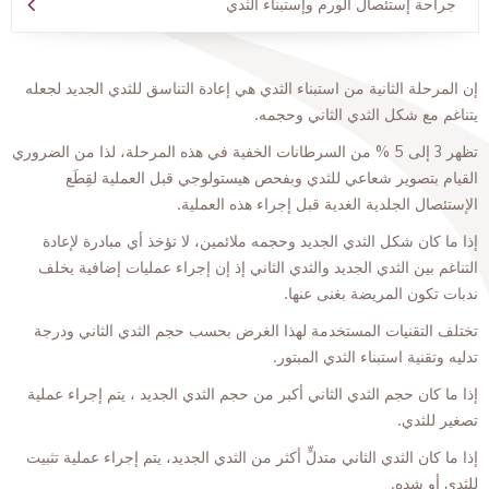
جراحة إستئصال الورم وإستبناء الثدي
إن المرحلة الثانية من استبناء الثدي هي إعادة التناسق للثدي الجديد لجعله
يتناغم مع شكل الثدي الثاني وحجمه.
تظهر 3 إلى 5 % من السرطانات الخفية في هذه المرحلة، لذا من الضروري
القيام بتصوير شعاعي للثدي وبفحص هيستولوجي قبل العملية لقِطَع
الإستئصال الجلدية الغدية قبل إجراء هذه العملية.
إذا ما كان شكل الثدي الجديد وحجمه ملائمين، لا تؤخذ أي مبادرة لإعادة
التناغم بين الثدي الجديد والثدي الثاني إذ إن إجراء عمليات إضافية يخلف
ندبات تكون المريضة بغنى عنها.
تختلف التقنيات المستخدمة لهذا الغرض بحسب حجم الثدي الثاني ودرجة
تدليه وتقنية استبناء الثدي المبتور.
إذا ما كان حجم الثدي الثاني أكبر من حجم الثدي الجديد ، يتم إجراء عملية
تصغير للثدي.
إذا ما كان الثدي الثاني متدلٍّ أكثر من الثدي الجديد، يتم إجراء عملية تثبيت
للثدي أو شده.