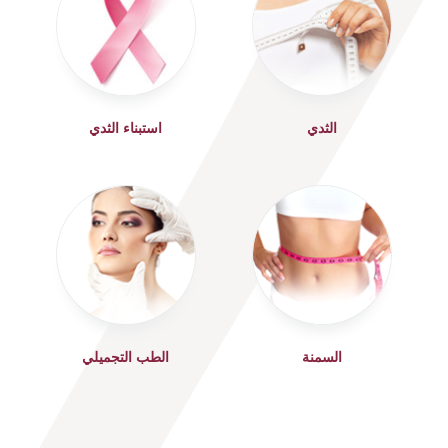
الثدي
استبناء الثدي
‫السمنة‬
الطب التجميلي