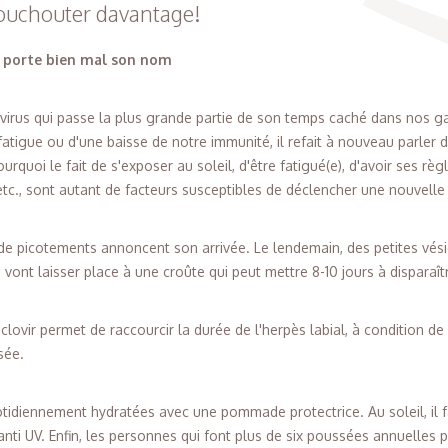
houchouter davantage!
i porte bien mal son nom
n virus qui passe la plus grande partie de son temps caché dans nos g
atigue ou d'une baisse de notre immunité, il refait à nouveau parler d
urquoi le fait de s'exposer au soleil, d'être fatigué(e), d'avoir ses rè
, etc., sont autant de facteurs susceptibles de déclencher une nouvell
de picotements annoncent son arrivée. Le lendemain, des petites vés
s vont laisser place à une croûte qui peut mettre 8-10 jours à disparaît
ovir permet de raccourcir la durée de l'herpès labial, à condition de 
sée.
otidiennement hydratées avec une pommade protectrice. Au soleil, il 
nti UV. Enfin, les personnes qui font plus de six poussées annuelles