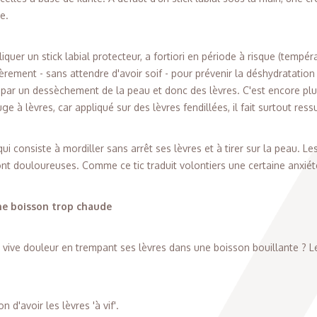
re.
quer un stick labial protecteur, a fortiori en période à risque (tempéra
èrement - sans attendre d'avoir soif - pour prévenir la déshydratation
t par un dessèchement de la peau et donc des lèvres. C'est encore pl
 à lèvres, car appliqué sur des lèvres fendillées, il fait surtout ressu
qui consiste à mordiller sans arrêt ses lèvres et à tirer sur la peau. Le
ont douloureuses. Comme ce tic traduit volontiers une certaine anxiété,
une boisson trop chaude
e vive douleur en trempant ses lèvres dans une boisson bouillante ? L
n d'avoir les lèvres 'à vif'.