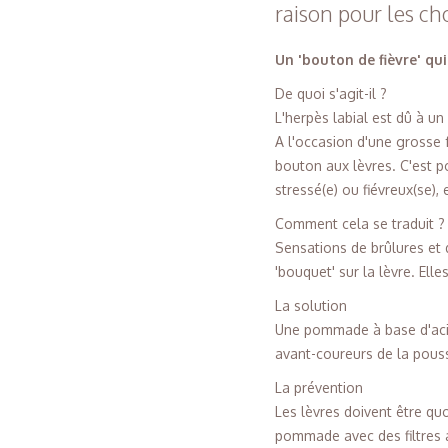
raison pour les c
Un 'bouton de fièvre' qu
De quoi s'agit-il ?
L'herpès labial est dû à u
A l'occasion d'une grosse f
bouton aux lèvres. C'est po
stressé(e) ou fiévreux(se)
Comment cela se traduit ?
Sensations de brûlures et 
'bouquet' sur la lèvre. Elle
La solution
Une pommade à base d'acicl
avant-coureurs de la pous
La prévention
Les lèvres doivent être qu
pommade avec des filtres a