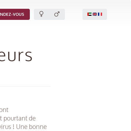
ENDEZ-VOUS
leurs
sont
nt pourtant de
 virus ! Une bonne