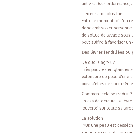
antiviral (sur ordonnance).
L'erreur à ne plus faire
Entre le moment où l'on res
donc embrasser personne ! 
de soluté de lavage sous l
peut suffire à favoriser u
Des lèvres fendillées ou
De quoi s'agit-il ?
Très pauvres en glandes sé
extérieure de peau d'une e
puisqu'elles ne sont même
Comment cela se traduit ?
En cas de gercure, la lèvre 
'ouverte' sur toute sa larg
La solution
Plus une peau est desséch
sur le plan nutritif, comme