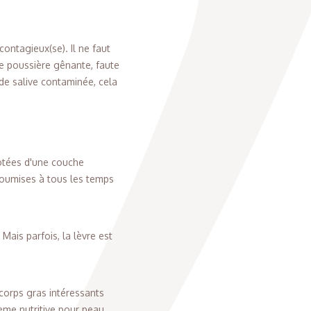
contagieux(se). Il ne faut
ne poussière gênante, faute
de salive contaminée, cela
dotées d'une couche
 soumises à tous les temps
 Mais parfois, la lèvre est
corps gras intéressants
rème nutritive pour peau