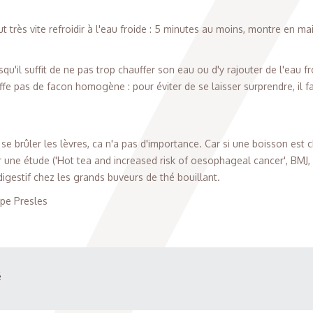
t très vite refroidir à l'eau froide : 5 minutes au moins, montre en mai
isqu'il suffit de ne pas trop chauffer son eau ou d'y rajouter de l'eau f
fe pas de facon homogène : pour éviter de se laisser surprendre, il f
e brûler les lèvres, ca n'a pas d'importance. Car si une boisson est c
r une étude ('Hot tea and increased risk of oesophageal cancer', BMJ
digestif chez les grands buveurs de thé bouillant.
ppe Presles
é