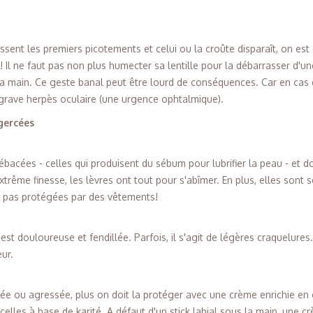
sent les premiers picotements et celui ou la croûte disparaît, on est 
Il ne faut pas non plus humecter sa lentille pour la débarrasser d'u
a main. Ce geste banal peut être lourd de conséquences. Car en cas 
n grave herpès oculaire (une urgence ophtalmique).
 gercées
bacées - celles qui produisent du sébum pour lubrifier la peau - et 
xtrême finesse, les lèvres ont tout pour s'abîmer. En plus, elles sont
 pas protégées par des vêtements!
est douloureuse et fendillée. Parfois, il s'agit de légères craquelures.
eur.
ée ou agressée, plus on doit la protéger avec une crème enrichie en 
 celles à base de karité. A défaut d'un stick labial sous la main, une c