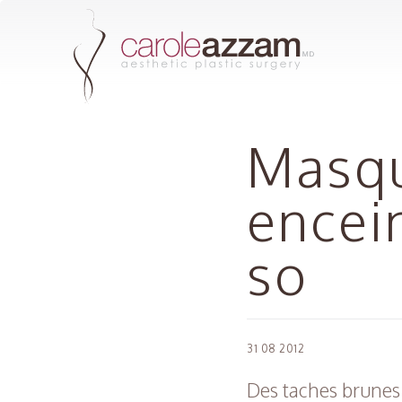
Masqu
encei
so
31 08 2012
Des taches brunes