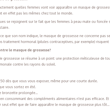
r exactement quelles femmes vont voir apparaître un masque de grosses
t en effet pas les mêmes chez tout le monde.
ues se rejoignent sur le fait que les femmes à peau mate ou foncée s
claire.
à ce que son nom indique, le masque de grossesse ne concerne pas 
s traitement hormonal (pilules contraceptives, par exemple) risquent
ntre le masque de grossesse?
e grossesse se résume à un point: une protection méticuleuse de to
monale contre les rayons du soleil.
e 50 dès que vous vous exposer, même pour une courte durée.
que vous sortez en été.
de bronzette prolongée…
 en consommant des compléments alimentaires n'est pas efficace. Et b
r seul effet que de faire apparaître le masque de grossesse plus tôt…