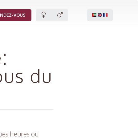
ENDEZ-VOUS
:
ous du
ues heures ou