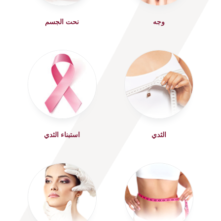
وجه
نحت الجسم
الثدي
استبناء الثدي