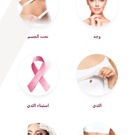
وجه
نحت الجسم
الثدي
استبناء الثدي