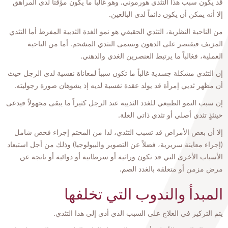
قد يكون سبب هذا التثدي هورموني. وهو غالباً ما يكون مؤقتاً لدى المراهق
إلا أنه يمكن أن يكون دائماً لدى البالغين.
من الناحية النظرية، التثدي الحقيقي هو نمو الغدة الثديية المفرط أما التثدي
المزيف فيقتصر على الدهون ويسمى التثدي المشحم. أما من الناحية
العملية، فغالباً ما يرتبط العنصرين الغدي والدهني.
إن التثدي مشكلة جسدية غالباً ما تكون سبباً لمعاناة نفسية لدى الرجل حيث
أن مظهر ثديي إمرأة قد يولد عقدة نفسية لديه إذ يشوهان صورة رجوليته.
إن سبب النمو الطبيعي للغدد الثديية عند الرجل كثيراً ما يبقى مجهولاً فيدعى
حينئذٍ تثدي أصلي أو تثدي ذاتي العلة.
إلا أن بعض الأمراض قد تسبب التثدي، لذا من المحتم إجراء فحص شامل
(إجراء معاينة سريرية، فضلاً عن التصوير والبيولوجيا) وذلك من أجل استبعاد
الأسباب الأخرى التي قد تكون وراثية أو سرطانية أو دوائية أو ناتجة عن
مرض مزمن أو متعلقة بالغدد الصم.
المبدأ والندوب التي تخلفها
يتم التركيز في العلاج على السبب الذي أدى إلى هذا التثدي.